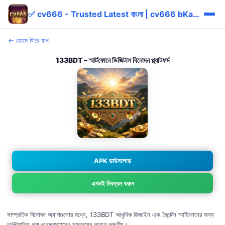
✅ cv666 - Trusted Latest বাংলা | cv666 bKash Free ✅
← হোমে ফিরে যান
133BDT – স্মার্টফোনে ডিজিটাল বিনোদন প্ল্যাটফর্ম
APK ডাউনলোড
এখনই নিবন্ধন করুন
সাম্প্রতিক বিনোদন অ্যাপগুলোর মধ্যে, 133BDT আধুনিক ডিজাইন এবং দৈনন্দিন স্মার্টফোনের জন্য
অপ্টিমাইজ করা পারফরম্যান্সের সমন্বয়ের কারণে লক্ষণীয়।