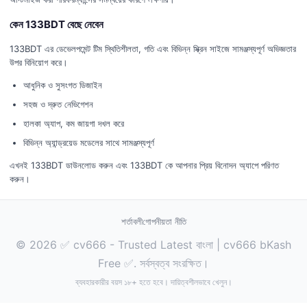
কেন 133BDT বেছে নেবেন
133BDT এর ডেভেলপমেন্ট টিম স্থিতিশীলতা, গতি এবং বিভিন্ন স্ক্রিন সাইজে সামঞ্জস্যপূর্ণ অভিজ্ঞতার
উপর বিনিয়োগ করে।
আধুনিক ও সুসংগত ডিজাইন
সহজ ও দ্রুত নেভিগেশন
হালকা অ্যাপ, কম জায়গা দখল করে
বিভিন্ন অ্যান্ড্রয়েড মডেলের সাথে সামঞ্জস্যপূর্ণ
এখনই 133BDT ডাউনলোড করুন এবং 133BDT কে আপনার প্রিয় বিনোদন অ্যাপে পরিণত
করুন।
শর্তাবলী
গোপনীয়তা নীতি
© 2026 ✅ cv666 - Trusted Latest বাংলা | cv666 bKash
Free ✅. সর্বস্বত্ব সংরক্ষিত।
ব্যবহারকারীর বয়স ১৮+ হতে হবে। দায়িত্বশীলভাবে খেলুন।